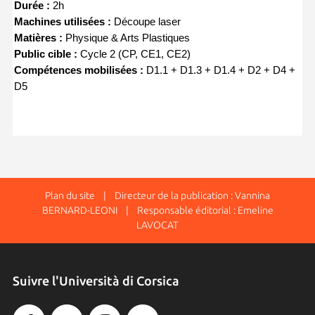
Durée :
 2h
Machines utilisées :
 Découpe laser
Matières :
 Physique & Arts Plastiques
Public cible :
 Cycle 2 (CP, CE1, CE2)
Compétences mobilisées
:
 D1.1 + D1.3 + D1.4 + D2 + D4 + 
D5
Plan du site
| Directeur de la publication : Vannina
BERNARD-LEONI | Responsable éditorial : Emeline
LAVOCAT
Suivre l'Università di Corsica