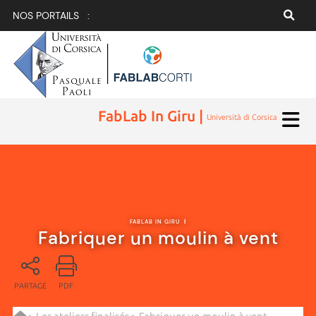
NOS PORTAILS :
FabLab In Giru |
Università di Corsica
FABLAB IN GIRU
|
Fabriquer un moulin à vent
PARTAGE
PDF