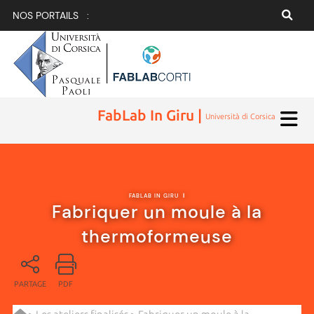
NOS PORTAILS :
FabLab In Giru |
Università di Corsica
FABLAB IN GIRU
|
Fabriquer un moule à la
thermoformeuse
PARTAGE
PDF