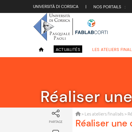
UNIVERSITÀ DI CORSICA
|
NOS PORTAILS :
ACTUALITÉS
LES ATELIERS FINAL
Réaliser un
>
Les ateliers finalisés
> Ré
Réaliser une 
PARTAGE