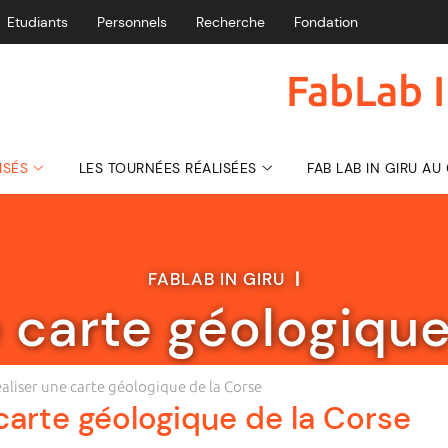
Etudiants
Personnels
Recherche
Fondation
FabLab I
ISÉS
LES TOURNÉES RÉALISÉES
FAB LAB IN GIRU A
FABLAB IN GIRU
|
e carte géologique
aliser une carte géologique de la Corse
carte géologique de la Corse