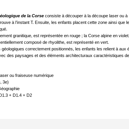
géologique de la Corse
 consiste à découper à la découpe laser ou à 
 trouve à l’instant T. Ensuite, les enfants placent cette zone ainsi qu
qué.
ement granitique, est représentée en rouge ; la Corse alpine en violet
ssentiellement composé de rhyolithe, est représenté en vert.
géologiques correctement positionnés, les enfants les relient à aux é
vec des paysages et des éléments architecturaux caractéristiques d
aser ou fraiseuse numérique
, 3e)
Géographie
D1.3 + D1.4 + D2