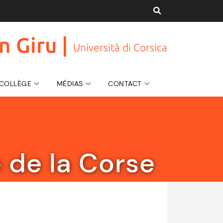
n Giru |
Università di Corsica
U COLLÈGE
MÉDIAS
CONTACT
 de la Corse