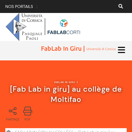
NOS PORTAILS :
FabLab In Giru |
Università di Corsica
FABLAB IN GIRU
|
[Fab Lab in giru] au collège de
Moltifao
PARTAGE
PDF