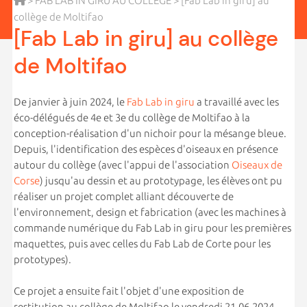
>
FAB LAB IN GIRU AU COLLÈGE
> [Fab Lab in giru] au
collège de Moltifao
[Fab Lab in giru] au collège
de Moltifao
De janvier à juin 2024, le
Fab Lab in giru
a travaillé avec les
éco-délégués de 4e et 3e du collège de Moltifao à la
conception-réalisation d'un nichoir pour la mésange bleue.
Depuis, l'identification des espèces d'oiseaux en présence
autour du collège (avec l'appui de l'association
Oiseaux de
Corse
) jusqu'au dessin et au prototypage, les élèves ont pu
réaliser un projet complet alliant découverte de
l'environnement, design et fabrication (avec les machines à
commande numérique du Fab Lab in giru pour les premières
maquettes, puis avec celles du Fab Lab de Corte pour les
prototypes).
Ce projet a ensuite fait l'objet d'une exposition de
restitution au collège de Moltifao le vendredi 21.06.2024.