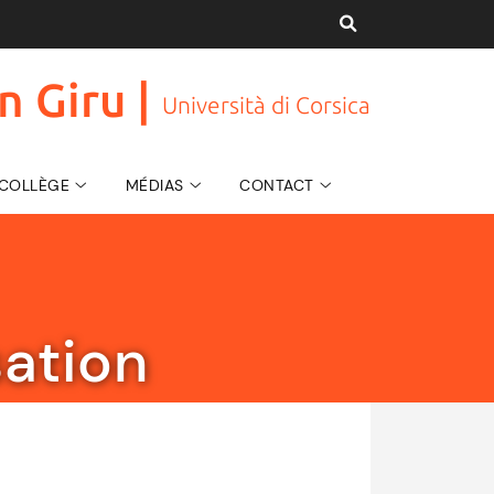
n Giru |
Università di Corsica
U COLLÈGE
MÉDIAS
CONTACT
sation