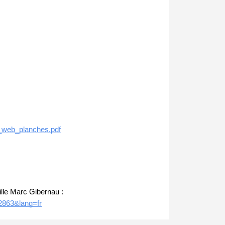
rs_web_planches.pdf
ille Marc Gibernau :
=2863&lang=fr