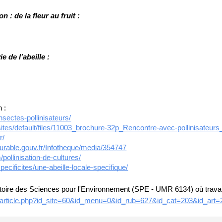
on : de la fleur au fruit :
e de l’abeille :
n :
nsectes-pollinisateurs/
/sites/default/files/11003_brochure-32p_Rencontre-avec-pollinisateu
r/
durable.gouv.fr/Infotheque/media/354747
pollinisation-de-cultures/
ecificites/une-abeille-locale-specifique/
oratoire des Sciences pour l'Environnement (SPE - UMR 6134) où trava
ica/article.php?id_site=60&id_menu=0&id_rub=627&id_cat=203&id_art