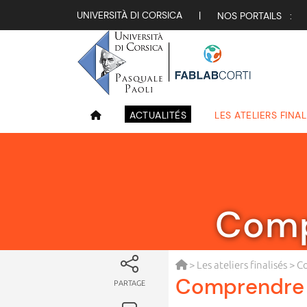
UNIVERSITÀ DI CORSICA
|
NOS PORTAILS :
ACTUALITÉS
LES ATELIERS FINAL
Compr
>
Les ateliers finalisés
> Co
Comprendre l
PARTAGE