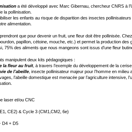
nisation
 a été développé avec Marc Gibernau, chercheur CNRS à l
 la pollinisation.
biliser les enfants au risque de disparition des insectes pollinisateurs e
tre alimentation.
pprendront que pour devenir un fruit, une fleur doit être pollinisée. Che
, bourdon, papillon, cétoine, mouche, etc.) et permet la production des 
si, 75% des aliments que nous mangeons sont issus d’une fleur butinée
ants manipulent deux kits pédagogiques :
e la fleur au fruit
, à travers l’exemple du développement de la cerise
vie de l’abeille
, insecte pollinisateur majeur pour l’homme en milieu a
ges, l’abeille domestique est menacée par l’agriculture intensive, l’ut
sation.
e laser et/ou CNC
CE1, CE2) & Cycle 3 (CM1,CM2, 6e)
+ D4 + D5