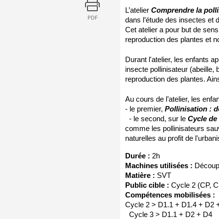
L’atelier 
Comprendre la polli
PDF
dans l’étude des insectes et de
Cet atelier a pour but de sensi
reproduction des plantes et no
Durant l'atelier, les enfants a
insecte pollinisateur (abeille
reproduction des plantes. Ain
Au cours de l’atelier, les enf
- le premier, 
Pollinisation : d
- le second, sur le 
Cycle de 
comme les pollinisateurs sauva
naturelles au profit de l'urbani
Durée :
 2h
Machines utilisées :
 Découp
Matière :
 SVT
Public cible :
 Cycle 2 (CP, 
Compétences mobilisées :
Cycle 2 > D1.1 + D1.4 + D2 
  Cycle 3 > D1.1 + D2 + D4