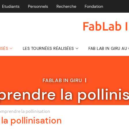
Etudiants
Personnels
Recherche
Fondation
FabLab I
ISÉS
LES TOURNÉES RÉALISÉES
FAB LAB IN GIRU A
FABLAB IN GIRU
|
endre la pollini
mprendre la pollinisation
a pollinisation