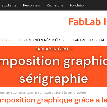
Etudiants
Personnels
Recherche
Fondation
FabLab I
ISÉS
LES TOURNÉES RÉALISÉES
FAB LAB IN GIRU A
FABLAB IN GIRU
|
mposition graphiq
sérigraphie
éer une composition graphique grâce a la sérigraphie
mposition graphique grâce a la