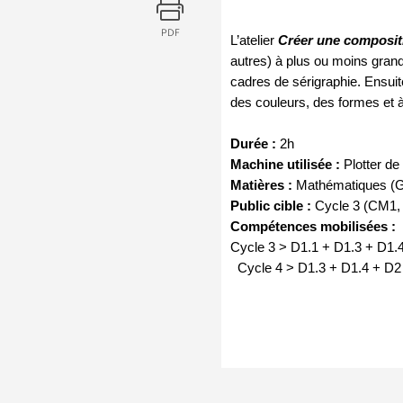
PDF
L’atelier 
Créer une compositi
autres) à plus ou moins grande
cadres de sérigraphie. Ensuite
des couleurs, des formes et à 
Durée :
 2h
Machine utilisée :
 Plotter d
Matières :
 Mathématiques (G
Public cible :
 Cycle 3 (CM1, 
Compétences mobilisées
:
Cycle 3 > D1.1 + D1.3 + D1.
  Cycle 4 > D1.3 + D1.4 + D2