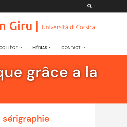
n Giru |
Università di Corsica
U COLLÈGE
MÉDIAS
CONTACT
ue grâce a la
 sérigraphie