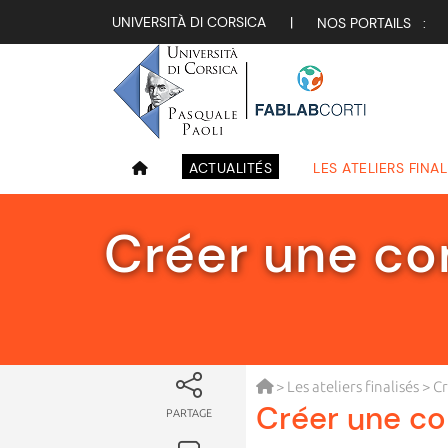
UNIVERSITÀ DI CORSICA
|
NOS PORTAILS :
ACTUALITÉS
LES ATELIERS FINAL
Créer une co
>
Les ateliers finalisés
> Cr
Créer une co
PARTAGE